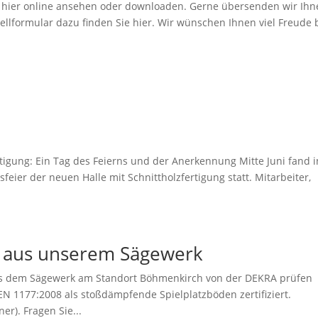
 hier online ansehen oder downloaden. Gerne übersenden wir Ihn
tellformular dazu finden Sie hier. Wir wünschen Ihnen viel Freude
tigung: Ein Tag des Feierns und der Anerkennung Mitte Juni fand i
ier der neuen Halle mit Schnittholzfertigung statt. Mitarbeiter,
el aus unserem Sägewerk
us dem Sägewerk am Standort Böhmenkirch von der DEKRA prüfen
EN 1177:2008 als stoßdämpfende Spielplatzböden zertifiziert.
r). Fragen Sie...