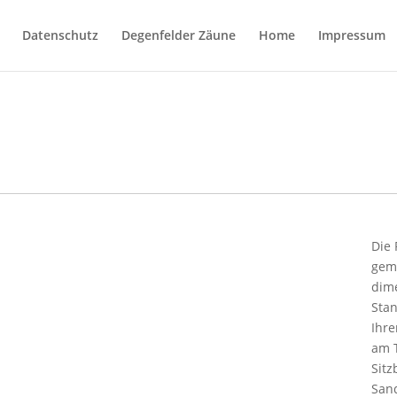
Datenschutz
Degenfelder Zäune
Home
Impressum
Die 
gem
dime
Sta
Ihr
am T
Sit
San