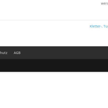
werd
Kletter-, T
hutz
AGB